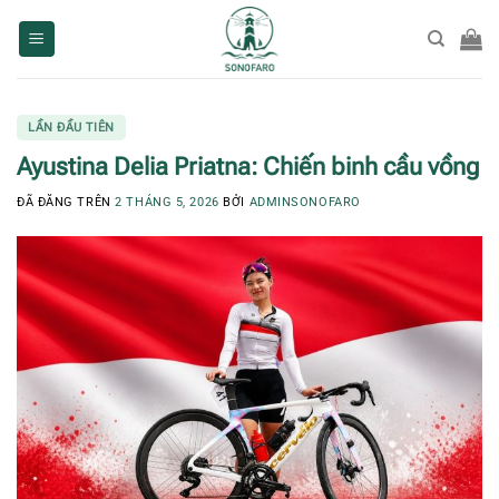
Chuyển
đến
nội
dung
LẦN ĐẦU TIÊN
Ayustina Delia Priatna: Chiến binh cầu vồng
ĐÃ ĐĂNG TRÊN
2 THÁNG 5, 2026
BỞI
ADMINSONOFARO