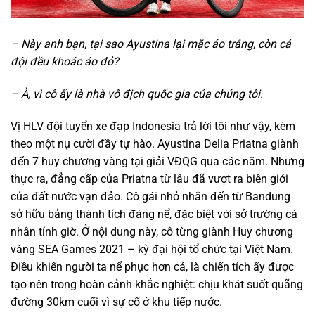
– Này anh bạn, tại sao Ayustina lại mặc áo trắng, còn cả
đội đều khoác áo đỏ?
– À, vì cô ấy là nhà vô địch quốc gia của chúng tôi.
Vị HLV đội tuyển xe đạp Indonesia trả lời tôi như vậy, kèm
theo một nụ cười đầy tự hào. Ayustina Delia Priatna giành
đến 7 huy chương vàng tại giải VĐQG qua các năm. Nhưng
thực ra, đẳng cấp của Priatna từ lâu đã vượt ra biên giới
của đất nước vạn đảo. Cô gái nhỏ nhắn đến từ Bandung
sở hữu bảng thành tích đáng nể, đặc biệt với sở trường cá
nhân tính giờ. Ở nội dung này, cô từng giành Huy chương
vàng SEA Games 2021 – kỳ đại hội tổ chức tại Việt Nam.
Điều khiến người ta nể phục hơn cả, là chiến tích ấy được
tạo nên trong hoàn cảnh khắc nghiệt: chịu khát suốt quãng
đường 30km cuối vì sự cố ở khu tiếp nước.