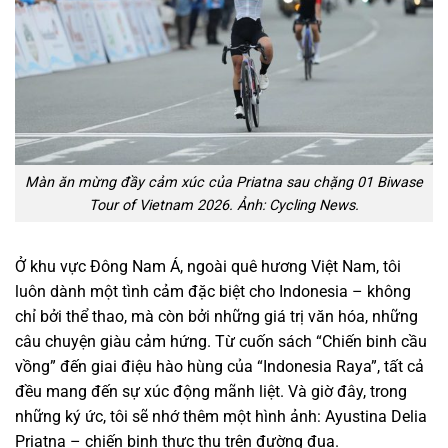
Màn ăn mừng đầy cảm xúc của Priatna sau chặng 01 Biwase
Tour of Vietnam 2026. Ảnh: Cycling News.
Ở khu vực Đông Nam Á, ngoài quê hương Việt Nam, tôi
luôn dành một tình cảm đặc biệt cho Indonesia – không
chỉ bởi thể thao, mà còn bởi những giá trị văn hóa, những
câu chuyện giàu cảm hứng. Từ cuốn sách “Chiến binh cầu
vồng” đến giai điệu hào hùng của “Indonesia Raya”, tất cả
đều mang đến sự xúc động mãnh liệt. Và giờ đây, trong
những ký ức, tôi sẽ nhớ thêm một hình ảnh: Ayustina Delia
Priatna – chiến binh thực thụ trên đường đua.