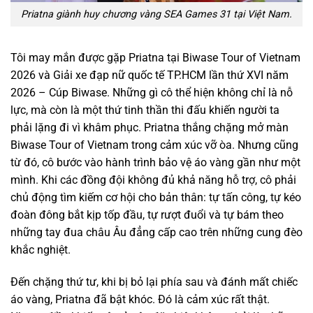
Priatna giành huy chương vàng SEA Games 31 tại Việt Nam.
Tôi may mắn được gặp Priatna tại Biwase Tour of Vietnam
2026 và Giải xe đạp nữ quốc tế TP.HCM lần thứ XVI năm
2026 – Cúp Biwase. Những gì cô thể hiện không chỉ là nỗ
lực, mà còn là một thứ tinh thần thi đấu khiến người ta
phải lặng đi vì khâm phục. Priatna thắng chặng mở màn
Biwase Tour of Vietnam trong cảm xúc vỡ òa. Nhưng cũng
từ đó, cô bước vào hành trình bảo vệ áo vàng gần như một
mình. Khi các đồng đội không đủ khả năng hỗ trợ, cô phải
chủ động tìm kiếm cơ hội cho bản thân: tự tấn công, tự kéo
đoàn đông bắt kịp tốp đầu, tự rượt đuổi và tự bám theo
những tay đua châu Âu đẳng cấp cao trên những cung đèo
khắc nghiệt.
Đến chặng thứ tư, khi bị bỏ lại phía sau và đánh mất chiếc
áo vàng, Priatna đã bật khóc. Đó là cảm xúc rất thật.