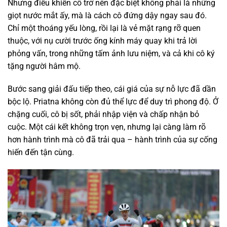
Nhưng điều khiến cô trở nên đặc biệt không phải là những
giọt nước mắt ấy, mà là cách cô đứng dậy ngay sau đó.
Chỉ một thoáng yếu lòng, rồi lại là vẻ mặt rạng rỡ quen
thuộc, với nụ cười trước ống kính máy quay khi trả lời
phỏng vấn, trong những tấm ảnh lưu niệm, và cả khi cô ký
tặng người hâm mộ.
Bước sang giải đấu tiếp theo, cái giá của sự nỗ lực đã dần
bộc lộ. Priatna không còn đủ thể lực để duy trì phong độ. Ở
chặng cuối, cô bị sốt, phải nhập viện và chấp nhận bỏ
cuộc. Một cái kết không trọn vẹn, nhưng lại càng làm rõ
hơn hành trình mà cô đã trải qua – hành trình của sự cống
hiến đến tận cùng.