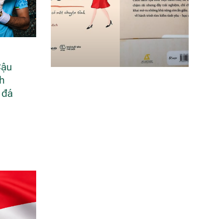
Cậu
nh
 đá