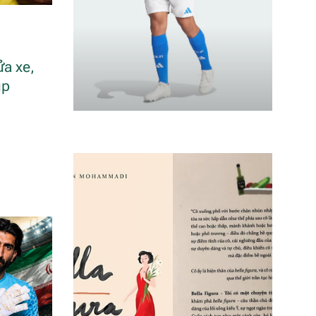
ửa xe,
up