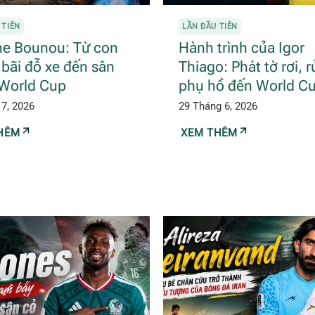
 TIÊN
LẦN ĐẦU TIÊN
ne Bounou: Từ con
Hành trình của Igor
 bãi đỗ xe đến sân
Thiago: Phát tờ rơi, r
World Cup
phụ hồ đến World C
 7, 2026
29 Tháng 6, 2026
HÊM
XEM THÊM