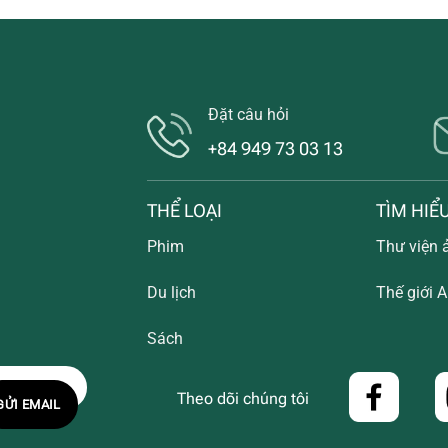
Đặt câu hỏi
+84 949 73 03 13
THỂ LOẠI
TÌM HIỂ
Phim
Thư viện 
Du lịch
Thế giới A
Sách
Theo dõi chúng tôi