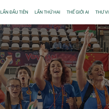
LẦN ĐẦU TIÊN
LẦN THỨ HAI
THẾ GIỚI AI
THƯ V