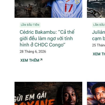
LẦN ĐẦU TIÊN
LẦN ĐẦU
Cédric Bakambu: “Cả thế
Juliá
giới đều làm ngơ với tình
cạm b
hình ở CHDC Congo”
25 Thán
28 Tháng 6, 2026
XEM T
XEM THÊM