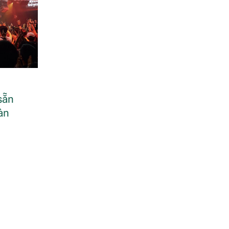
sẵn
àn