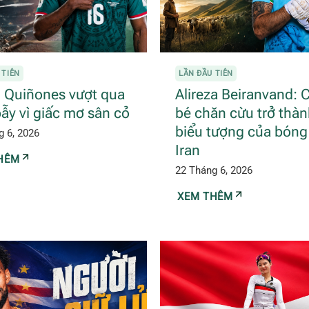
 TIÊN
LẦN ĐẦU TIÊN
n Quiñones vượt qua
Alireza Beiranvand: 
ẫy vì giấc mơ sân cỏ
bé chăn cừu trở thà
biểu tượng của bóng
g 6, 2026
Iran
HÊM
22 Tháng 6, 2026
XEM THÊM