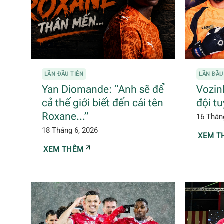
LẦN ĐẦU TIÊN
LẦN ĐẦU
Yan Diomande: “Anh sẽ để
Vozin
cả thế giới biết đến cái tên
đội t
Roxane…”
16 Thán
18 Tháng 6, 2026
XEM T
XEM THÊM