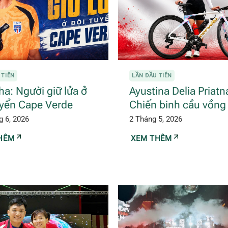
 TIÊN
LẦN ĐẦU TIÊN
ha: Người giữ lửa ở
Ayustina Delia Priatn
uyển Cape Verde
Chiến binh cầu vồng
g 6, 2026
2 Tháng 5, 2026
HÊM
XEM THÊM