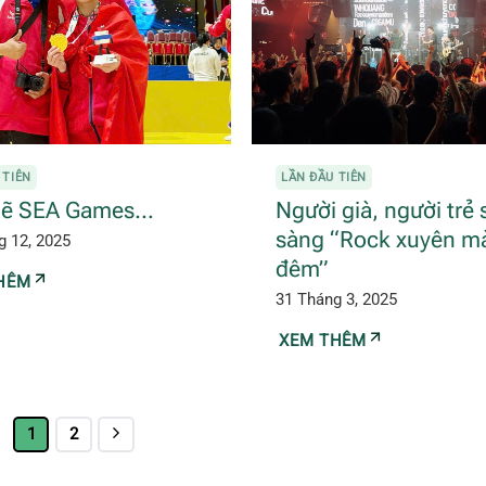
 TIÊN
LẦN ĐẦU TIÊN
lẽ SEA Games…
Người già, người trẻ 
sàng “Rock xuyên m
g 12, 2025
đêm”
HÊM
31 Tháng 3, 2025
XEM THÊM
1
2