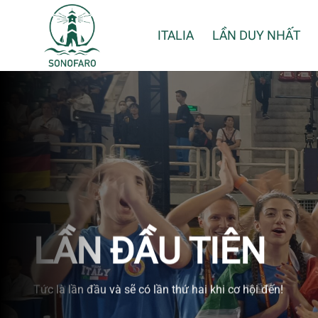
Chuyển
đến
ITALIA
LẦN DUY NHẤT
nội
dung
LẦN ĐẦU TIÊN
Tức là lần đầu và sẽ có lần thứ hai khi cơ hội đến!