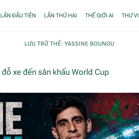
LẦN ĐẦU TIÊN
LẦN THỨ HAI
THẾ GIỚI AI
THƯ V
LƯU TRỮ THẺ:
YASSINE BOUNOU
i đỗ xe đến sân khấu World Cup