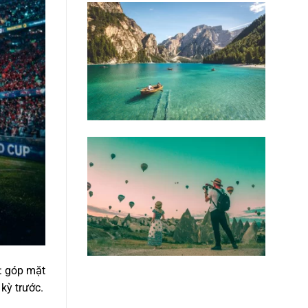
: góp mặt
kỳ trước.