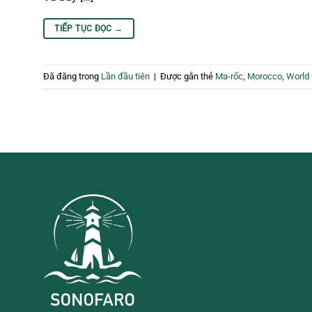
TIẾP TỤC ĐỌC
→
Đã đăng trong
Lần đầu tiên
|
Được gắn thẻ
Ma-rốc
,
Morocco
,
World