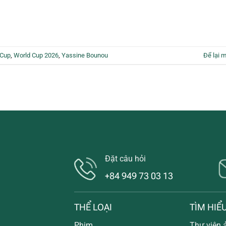
 Cup
,
World Cup 2026
,
Yassine Bounou
Để lại m
Đặt câu hỏi
+84 949 73 03 13
THỂ LOẠI
TÌM HIỂ
Phim
Thư viện 