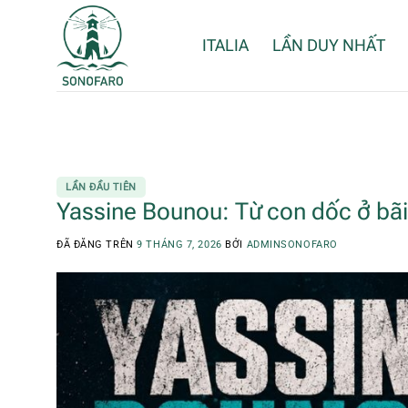
Chuyển
đến
ITALIA
LẦN DUY NHẤT
nội
dung
LẦN ĐẦU TIÊN
Yassine Bounou: Từ con dốc ở bã
ĐÃ ĐĂNG TRÊN
9 THÁNG 7, 2026
BỞI
ADMINSONOFARO