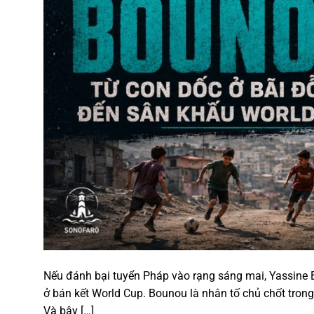
Nếu đánh bại tuyển Pháp vào rạng sáng mai, Yassine 
ở bán kết World Cup. Bounou là nhân tố chủ chốt trong
Và bây […]