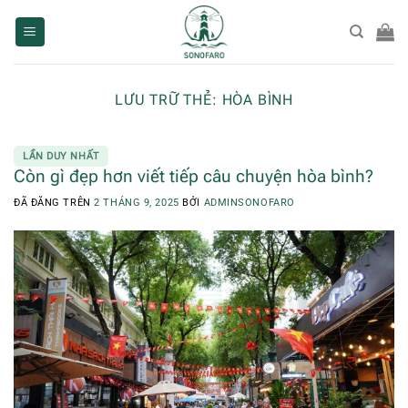
Chuyển
đến
nội
dung
LƯU TRỮ THẺ:
HÒA BÌNH
LẦN DUY NHẤT
Còn gì đẹp hơn viết tiếp câu chuyện hòa bình?
ĐÃ ĐĂNG TRÊN
2 THÁNG 9, 2025
BỞI
ADMINSONOFARO