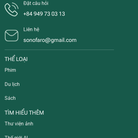
Đặt câu hỏi
+84 949 73 03 13
Liên hệ
sonofaro@gmail.com
THỂ LOẠI
Phim
Du lịch
Sách
TÌM HIỂU THÊM
Thư viện ảnh
Thế giới AI