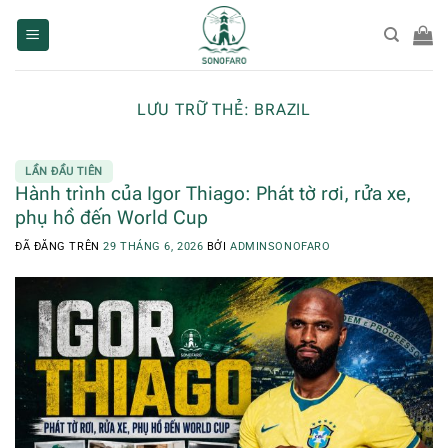
Chuyển
đến
nội
dung
LƯU TRỮ THẺ:
BRAZIL
LẦN ĐẦU TIÊN
Hành trình của Igor Thiago: Phát tờ rơi, rửa xe,
phụ hồ đến World Cup
ĐÃ ĐĂNG TRÊN
29 THÁNG 6, 2026
BỞI
ADMINSONOFARO