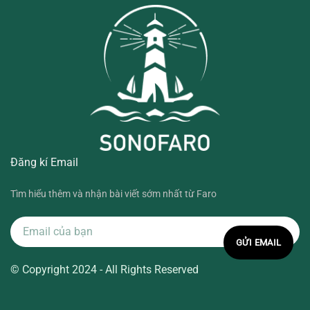
Đăng kí Email
Tìm hiểu thêm và nhận bài viết sớm nhất từ Faro
© Copyright 2024 - All Rights Reserved