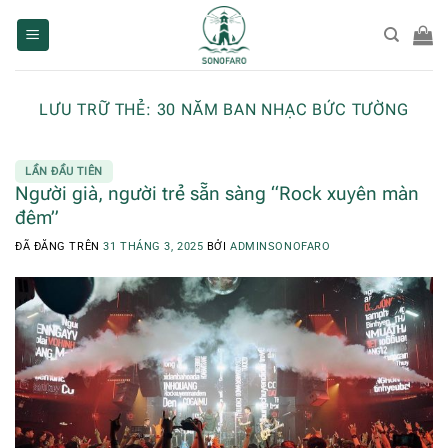
Chuyển
đến
nội
dung
LƯU TRỮ THẺ:
30 NĂM BAN NHẠC BỨC TƯỜNG
LẦN ĐẦU TIÊN
Người già, người trẻ sẵn sàng “Rock xuyên màn
đêm”
ĐÃ ĐĂNG TRÊN
31 THÁNG 3, 2025
BỞI
ADMINSONOFARO