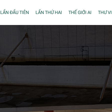
LẦN ĐẦU TIÊN
LẦN THỨ HAI
THẾ GIỚI AI
THƯ V